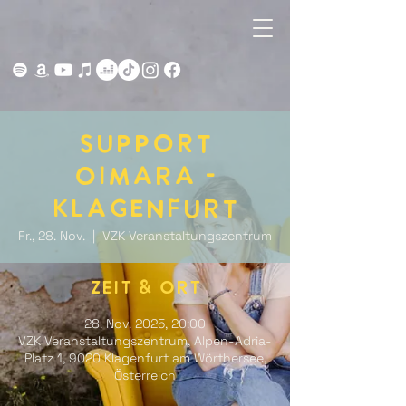
Support
OIMARA -
Klagenfurt
Fr., 28. Nov.
  |  
VZK Veranstaltungszentrum
Zeit & Ort
28. Nov. 2025, 20:00
VZK Veranstaltungszentrum, Alpen-Adria-
Platz 1, 9020 Klagenfurt am Wörthersee,
Österreich