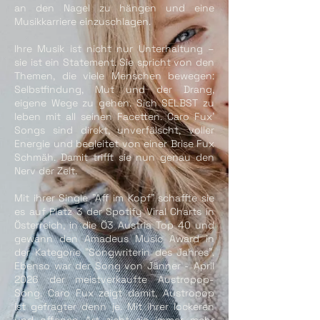
an den Nagel zu hängen und eine
Musikkarriere einzuschlagen.
Ihre Musik ist nicht nur Unterhaltung –
sie ist ein Statement. Sie spricht von den
Themen, die viele Menschen bewegen:
Selbstfindung, Mut und der Drang,
eigene Wege zu gehen. Sich SELBST zu
leben mit all seinen Facetten. Caro Fux’
Songs sind direkt, unverfälscht, voller
Energie und begleitet von einer Brise Fux
Schmäh. Damit trifft sie nun genau den
Nerv der Zeit.
Mit ihrer Single "Aff im Kopf" schaffte sie
es auf Platz 3 der Spotify Viral Charts in
Österreich, in die Ö3 Austria Top 40 und
gewann den Amadeus Music Award in
der Kategorie "Songwriterin des Jahres".
Ebenso war der Song von Jänner - April
2026 der meistverkaufte Austropop-
Song. Caro Fux zeigt damit, Austropop
ist gefragter denn je. Mit ihrer lockeren