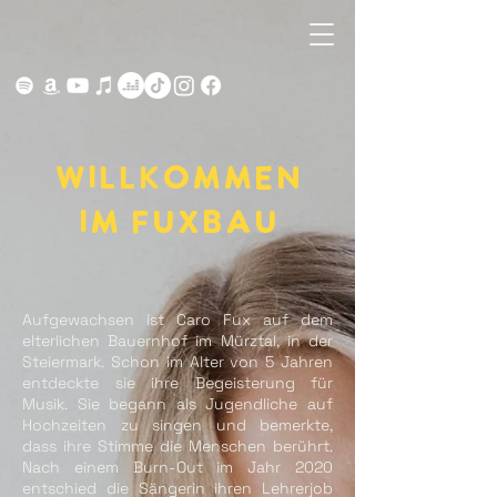
willkommen
im fuxbau
Aufgewachsen ist Caro Fux auf dem
elterlichen Bauernhof im Mürztal, in der
Steiermark. Schon im Alter von 5 Jahren
entdeckte sie ihre Begeisterung für
Musik. Sie begann als Jugendliche auf
Hochzeiten zu singen und bemerkte,
dass ihre Stimme die Menschen berührt.
Nach einem Burn-Out im Jahr 2020
entschied die Sängerin ihren Lehrerjob