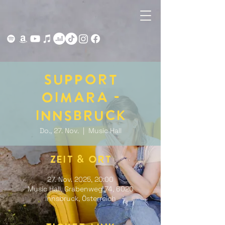
Support
OIMARA -
Innsbruck
Do., 27. Nov.
  |  
Music Hall
Zeit & Ort
27. Nov. 2025, 20:00
Music Hall, Grabenweg 74, 6020
Innsbruck, Österreich