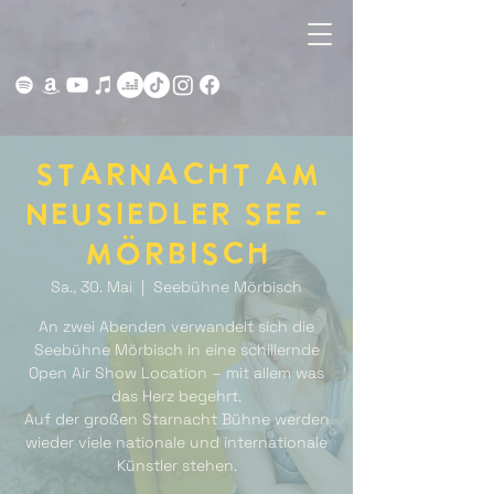
Starnacht am
Neusiedler See -
MÖrbisch
Sa., 30. Mai
  |  
Seebühne Mörbisch
An zwei Abenden verwandelt sich die
Seebühne Mörbisch in eine schillernde
Open Air Show Location – mit allem was
das Herz begehrt.
Auf der großen Starnacht Bühne werden
wieder viele nationale und internationale
Künstler stehen.