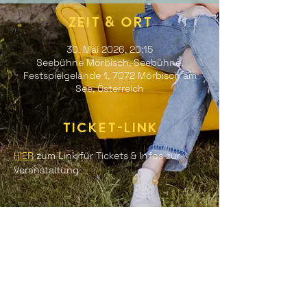
Zeit & Ort
30. Mai 2026, 20:15
Seebühne Mörbisch, Seebühne,
Festspielgelände 1, 7072 Mörbisch am
See, Österreich
Ticket-Link
HIER 
zum Link für Tickets & Infos zur 
Veranstaltung
Diese Veranstaltung
teilen