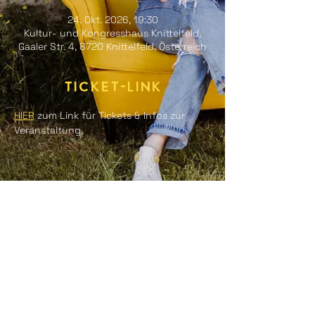
24. Okt. 2026, 19:30
Kultur- und Kongresshaus Knittelfeld,
Gaaler Str. 4, 8720 Knittelfeld, Österreich
Ticket-Link
HIER
 zum Link für Tickets & Infos zur 
Veranstaltung
Diese Veranstaltung
teilen