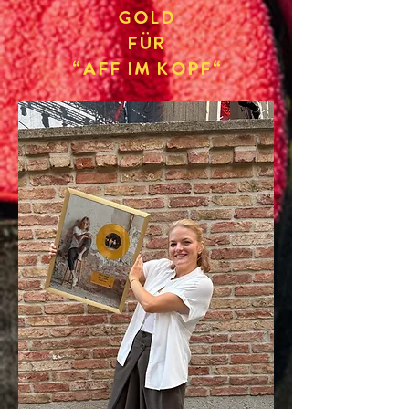
Gold
fÜr
"Aff im KOpf"