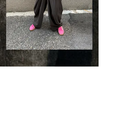
Caro Fux im Kurier
Interview
Gerade mit dem Amadeus als
„Songwriterin des Jahres“ für die Single
„Aff im Kopf“ geehrt, erzählt Caro Fux im
Interview mit dem
KURIER
, welche Krise
sie zur Musik brachte.
08.03.2026
Caro Fux auf w24