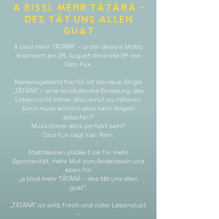
a bissl mehr TÄTÄRÄ -
des tÄt uns allen
guat
A bissl mehr TÄTÄRÄ“ – unter diesem Motto
erscheint am 28. August die erste EP von
Caro Fux.
Namensgebend hierfür ist die neue Single
„TÄTÄRÄ“ – eine musikalische Einladung, das
Leben nicht immer allzu ernst zu nehmen.
Denn muss wirklich alles nach Regeln
ablaufen?
Muss immer alles perfekt sein?
Caro Fux sagt klar: Nein.
Stattdessen plädiert sie für mehr
Spontanität, mehr Mut zum Anderssein und
eben für
„a bissl mehr TÄTÄRÄ – des tät uns allen
guat“.
„TÄTÄRÄ“ ist wild, frech und voller Lebenslust
–